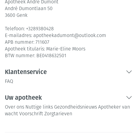
Apotheek André Dumont
André Dumontlaan 50
3600
Genk
Telefoon:
+3289380428
E-mailadres:
apotheekadumont@
outlook.com
APB nummer:
711607
Apotheek titularis:
Marie-Eline Moors
BTW nummer:
BE0418632501
Klantenservice
FAQ
Uw apotheek
Over ons
Nuttige links
Gezondheidsnieuws
Apotheker van
wacht
Voorschrift
Zorgtarieven