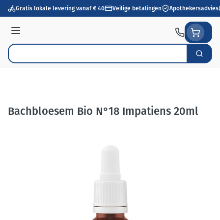
Ga naar de inhoud
Gratis lokale levering vanaf € 40
Veilige betalingen
Apothekersadvies
Menu
Zoek
Product, merk, categorie...
Bachbloesem Bio N°18 Impatiens 20ml