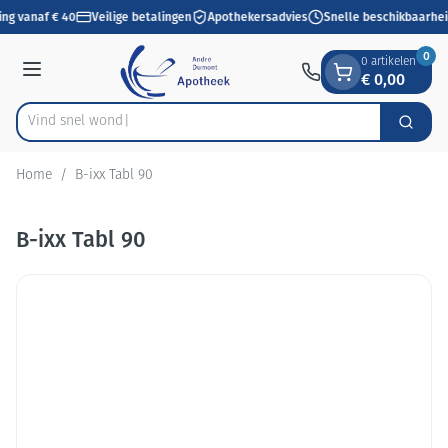
Dia 1 van 1
Ga naar de inhoud
ing vanaf € 40
Veilige betalingen
Apothekersadvies
Snelle beschikbaarhei
0
0 artikelen
€ 0,00
Menu
Vind s
Zoek
Product, merk, categorie...
Home
/
B-ixx Tabl 90
B-ixx Tabl 90