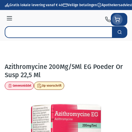
Ga naar de inhoud
Gratis lokale levering vanaf € 40
Veilige betalingen
Apothekersadvies
Menu
Zoek
Product, merk, categorie...
Azithromycine 200Mg/5Ml EG Poeder Or
Susp 22,5 Ml
Geneesmiddel
Op voorschrift