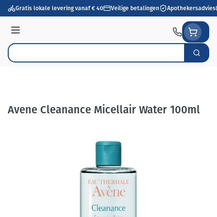
Ga naar de inhoud
Gratis lokale levering vanaf € 40
Veilige betalingen
Apothekersadvies
Menu
Zoek
Product, merk, categorie...
Avene Cleanance Micellair Water 100ml