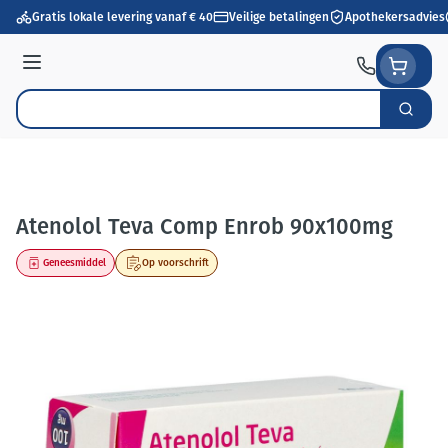
Ga naar de inhoud
Gratis lokale levering vanaf € 40
Veilige betalingen
Apothekersadvies
Menu
Zoek
Product, merk, categorie...
Atenolol Teva Comp Enrob 90x100mg
Geneesmiddel
Op voorschrift