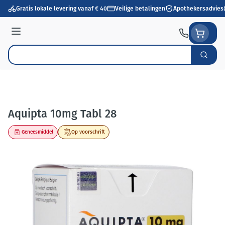
Ga naar de inhoud
Gratis lokale levering vanaf € 40
Veilige betalingen
Apothekersadvies
Menu
Zoek
Product, merk, categorie...
Aquipta 10mg Tabl 28
Geneesmiddel
Op voorschrift