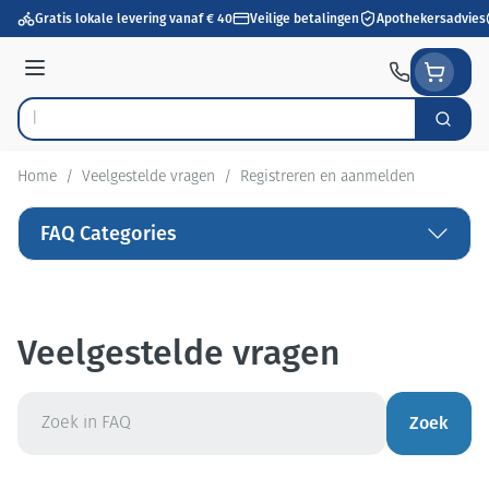
Ga naar de inhoud
Gratis lokale levering vanaf € 40
Veilige betalingen
Apothekersadvies
Menu
Zoek
Product, merk, categorie...
Home
/
Veelgestelde vragen
/
Registreren en aanmelden
FAQ Categories
Veelgestelde vragen
Zoek
Zoek