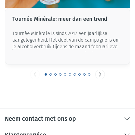
Tournée Minérale: meer dan een trend
Tournée Minérale is sinds 2017 een jaarlijkse
aangelegenheid. Het doel van de campagne is om
je alcoholverbruik tijdens de maand februari even
op pauze te zetten, maar ook om je kijk op alcohol
te veranderen. In dit artikel vertellen we je alles
over deze beweging - en moedigen we je aan om
met dit initiatief mee te doen.
Neem contact met ons op
Klantenservice