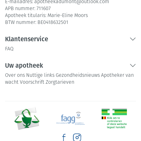
E-mailadres:
apotheekadumont@
outlook.com
APB nummer:
711607
Apotheek titularis:
Marie-Eline Moors
BTW nummer:
BE0418632501
Klantenservice
FAQ
Uw apotheek
Over ons
Nuttige links
Gezondheidsnieuws
Apotheker van
wacht
Voorschrift
Zorgtarieven