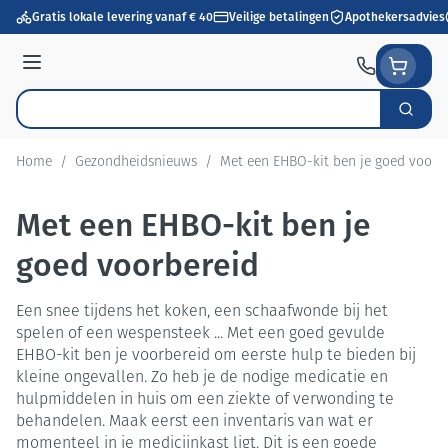
Ga naar de inhoud
Gratis lokale levering vanaf € 40
Veilige betalingen
Apothekersadvies
Menu
Zoek
Product, merk, categorie...
Home
/
Gezondheidsnieuws
/
Met een EHBO-kit ben je goed voorb
Met een EHBO-kit ben je
goed voorbereid
Een snee tijdens het koken, een schaafwonde bij het
spelen of een wespensteek ... Met een goed gevulde
EHBO-kit ben je voorbereid om eerste hulp te bieden bij
kleine ongevallen. Zo heb je de nodige medicatie en
hulpmiddelen in huis om een ziekte of verwonding te
behandelen. Maak eerst een inventaris van wat er
momenteel in je medicijnkast ligt. Dit is een goede