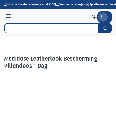
Ga naar de inhoud
Gratis lokale levering vanaf € 40
Veilige betalingen
Apothekersadvies
Menu
Zoek
Product, merk, categorie...
Medidose Leatherlook Bescherming
Pillendoos 1 Dag