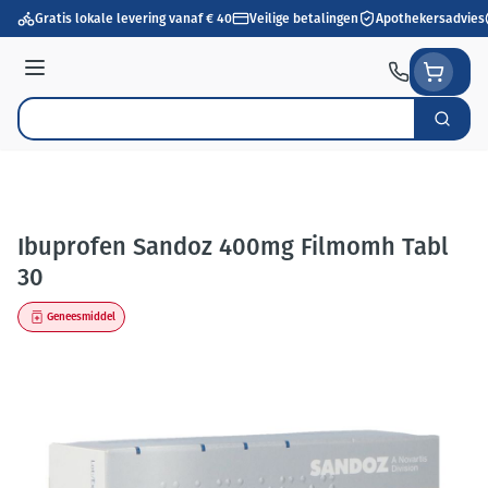
Ga naar de inhoud
Gratis lokale levering vanaf € 40
Veilige betalingen
Apothekersadvies
Menu
Zoek
Product, merk, categorie...
Ibuprofen Sandoz 400mg Filmomh Tabl
30
Geneesmiddel