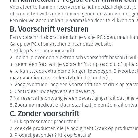
kinderen
Verzorging
Toon submenu voor Zwangersch
Toon meer
Toon meer
Toon meer
Vooraleer te kunnen reserveren is het noodzakelijk dat je
Oligo-element
Honden
Toon meer
of producten wel samen kunnen genomen worden met genees
Vitaliteit 50+
Een nieuwe account kan je aanmaken door te klikken op ‘aa
Toon submenu voor Vitaliteit 5
B. Voorschrift versturen
Thuiszorg
Huid
Plantaardige ol
Nagels en hoe
Natuur geneeskunde
Een voorschrift doorsturen kan je via je PC doen, maar kan
Mond
Toon submenu voor Natuur ge
Ga op uw PC of smartphone naar onze website:
Batterijen
Ontsmetten en
1. Klik op 'verstuur voorschrift'
Thuiszorg en EHBO
Droge mond
desinfecteren
Spijsvertering
Toebehoren
2. Indien je over een elektronisch voorschrift beschikt: vul 
Toon submenu voor Thuiszorg 
Elektrische tan
Schimmels
3. Neem een foto van je voorschrift & upload dit, of uploa
Steriel materia
Dieren en insecten
4. Je kan steeds extra opmerkingen toevoegen. Bijvoorbeeld:
Interdentaal - f
Koortsblaasjes -
Toon submenu voor Dieren en i
Vacht, huid of 
maar voor iemand anders (vb. kind of ouder), …
Kunstgebit
Jeuk
5. Voeg eventueel nog een voorschrift toe of druk op 'ga ve
Geneesmiddelen
6. Controleer uw gegevens en bevestig.
Toon submenu voor Geneesmid
Toon meer
7. Na reservatie ontvang je een bevestigingsmail dat je je 
8. Zodra uw medicatie klaar staat zal je een 2e mail ontv
C. Zonder voorschrift
Voeten en ben
Aerosoltherapi
Zware benen
1. Klik op 'reserveer producten'
zuurstof
2. Zoek de producten die je nodig hebt (Zoek op product/
Droge voeten, e
Tabletten
3. Product gevonden? Klik op 'details'