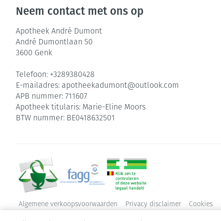
Neem contact met ons op
Haar
Pillendozen en
Apotheek André Dumont
Gezichtsverzor
accessoires
André Dumontlaan 50
3600
Genk
Pigmentstoorni
Telefoon:
+3289380428
Gevoelige huid 
E-mailadres:
apotheekadumont@
outlook.com
geïrriteerde hu
APB nummer:
711607
Gemengde huid
Apotheek titularis:
Marie-Eline Moors
BTW nummer:
BE0418632501
Doffe huid
Toon meer
Snurken
Algemene verkoopsvoorwaarden
Privacy disclaimer
Cookies