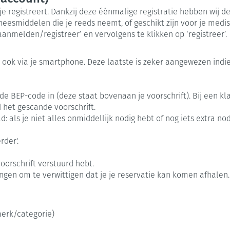
Calcium
Ontharen en epileren
Massagebalsem en inhalatie
ap en kinderen categorie
Toon meer
Toon meer
Toon meer
 je registreert. Dankzij deze éénmalige registratie hebben wij
en
Kruidenthee
Kat
Licht- en w
Duiven en v
Toon meer
Toon meer
middelen die je reeds neemt, of geschikt zijn voor je medis
nmelden/registreer’ en vervolgens te klikken op ‘registreer’.
0+ categorie
Wondzorg
Ogen
EHBO
Neus
ie
ven
Homeopathie
Spieren en gewrichten
Gemoed en 
 ook via je smartphone. Deze laatste is zeker aangewezen indie
Neus
Ogen
neeskunde categorie
Vilt
Ooginfecties
Podologie
Tabletten
Spray
Oogspoeling
Oren
Ogen
Handschoenen
Anti allergische en anti
Cold - Hot t
Neussprays 
de BEP-code in (deze staat bovenaan je voorschrift). Bij een klass
en EHBO categorie
denborstels
inflammatoire middelen
Oogdruppel
warm/koud
d het gescande voorschrift.
al
Wondhelend
 als je niet alles onmiddellijk nodig hebt of nog iets extra nodi
los
 antiviraal
Ontzwellende middelen
Creme - gel
Verbanddoz
nsecten categorie
Brandwonden
pluimen
Accessoires
Glaucoom
Droge ogen
Medische h
rder'.
Toon meer
delen categorie
Toon meer
Toon meer
voorschrift verstuurd hebt.
angen om te verwittigen dat je je reservatie kan komen afhalen
en
e en
Nagels
Diabetes
Hart- en bloedvaten
Hygiëne
Stoma
Bloedverdun
stolling
merk/categorie)
elt en
Nagellak
Bloedglucosemeter
Bad en dou
Stomazakje