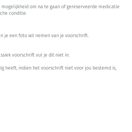
Botten, spieren en
Toon meer
 de mogelijkheid om na te gaan of gereserveerde medicatie
gewrichten
armtetherapie
ogels
Fytotherapie
Wondzorg
che conditie.
Toon meer
Diagnosetesten en
Mond en keel
stress
Vlooien en teken
n je een foto wil nemen van je voorschrift.
meetapparatuur
Oren
Zuigtabletten
Alcoholtest
Oordopjes
Mond, muil of snavel
herapie -
en -druppels
Spray - oplossing
iek voorschrift vul je dit niet in.
Bloeddrukmeter
s
Oorreiniging
g heeft; indien het voorschrift niet voor jou bestemd is,
Cholesteroltest
en
Oordruppels
Hartslagmeter
ulpmiddelen
Toon meer
.
ning en -
Zonnebescherming
Ergonomie
Aambeien
che
s
Aftersun
Ademhaling en zuurstof