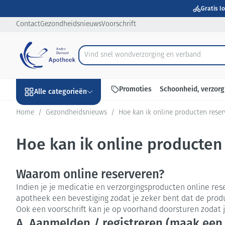
Ga naar de inhoud
Dia 1 van 1
Gratis l
Contact
Gezondheidsnieuws
Voorschrift
Vind snel wondverzorg
Product, merk, categorie...
Promoties
Schoonheid, verzorg
Alle categorieën
Home
/
Gezondheidsnieuws
/
Hoe kan ik online producten reser
Promoties
Hoe kan ik online producten
Schoonheid, verzorging
Haar en Hoofd
Afslanken
Zwangerschap
Geheugen
Aromatherapie
Lenzen en brill
Insecten
Maag darm stel
en hygiëne
Toon submenu voor Schoonheid,
Kammen - ontw
Maaltijdvervan
Zwangerschapsl
Verstuiver
Lensproducten
Verzorging ins
Maagzuur
Waarom online reserveren?
Dieet, voeding en
Seksualiteit
Beschadigd haa
Eetlustremmer
Borstvoeding
Essentiële olië
Brillen
Anti insecten
Lever, galblaas
Indien je je medicatie en verzorgingsproducten online rese
vitamines
hoofdirritatie
apotheek een bevestiging zodat je zeker bent dat de produ
Toon submenu voor Dieet, voed
Platte buik
Lichaamsverzor
Complex - comb
Teken tang of p
Braken
Ook een voorschrift kan je op voorhand doorsturen zodat j
Styling - spray 
Zwangerschap en
Zware benen
Vetverbranders
Vitamines en 
Laxeermiddele
A. Aanmelden / registreren (maak een