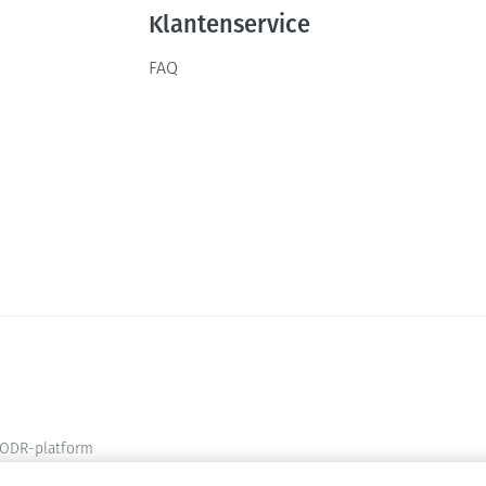
Klantenservice
Mondmaskers
FAQ
ging
Supplementen
Insectenwe
middelen
ssen
-
id
Zelfbruiner
Scheren
ODR-platform