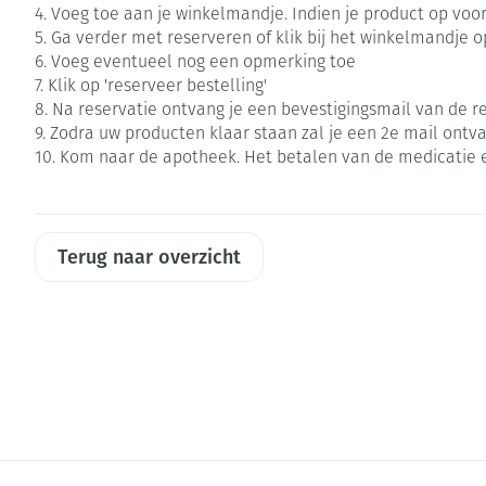
Aerosol toestel
kloven
4. Voeg toe aan je winkelmandje. Indien je product op voors
Creme, gel en s
5. Ga verder met reserveren of klik bij het winkelmandje o
Aerosol accesso
Blaren
6. Voeg eventueel nog een opmerking toe
Zuurstof
Eelt
7. Klik op 'reserveer bestelling'
Ademhalingsste
8. Na reservatie ontvang je een bevestigingsmail van de re
Eksteroog - lik
9. Zodra uw producten klaar staan zal je een 2e mail ontv
Toon meer
10. Kom naar de apotheek. Het betalen van de medicatie 
Spieren en gew
Specifiek voor
Naalden en spu
Terug naar overzicht
Infecties
Lichaamsverzor
Spuiten
Deodorant
Oplossing voor 
Gezichtsverzorg
Naalden
Luizen
Naalden voor in
pennaalden
Diagnostica
Toon meer