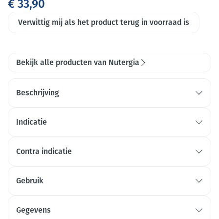
€ 33,90
Verwittig mij als het product terug in voorraad is
Bekijk alle producten van Nutergia
Beschrijving
de elasticiteit en de soepelheid van de huid
Indicatie
Aanbrenging door massage helpt
Contra indicatie
Gebruik
2 tot 3 kleine hoeveelheden
gel per dag op de zone in kwestie.
Gegevens