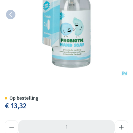
Yokuu Handzeep Thyme&sea S
Op bestelling
€ 13,32
Aantal