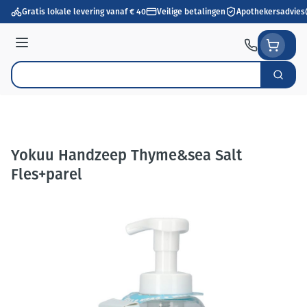
Ga naar de inhoud
Gratis lokale levering vanaf € 40
Veilige betalingen
Apothekersadvies
Menu
Zoek
Product, merk, categorie...
Yokuu Handzeep Thyme&sea Salt
Fles+parel