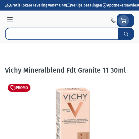
Ga naar de inhoud
Gratis lokale levering vanaf € 40
Veilige betalingen
Apothekersadvies
Menu
Zoek
Product, merk, categorie...
Vichy Mineralblend Fdt Granite 11 30ml
PROMO