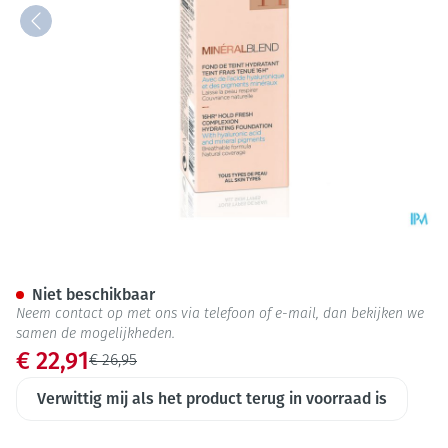
Vichy Mineralblend Fdt Granit
Niet beschikbaar
Neem contact op met ons via telefoon of e-mail, dan bekijken we
samen de mogelijkheden.
Promotie prijs
€ 22,91
Adviesprijs
€ 26,95
Verwittig mij als het product terug in voorraad is