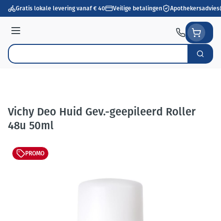
Ga naar de inhoud
Gratis lokale levering vanaf € 40
Veilige betalingen
Apothekersadvies
Menu
Zoek
Product, merk, categorie...
Vichy Deo Huid Gev.-geepileerd Roller
48u 50ml
PROMO