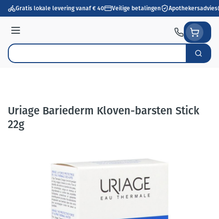
Ga naar de inhoud
Gratis lokale levering vanaf € 40
Veilige betalingen
Apothekersadvies
Menu
Zoek
Product, merk, categorie...
Uriage Bariederm Kloven-barsten Stick
22g