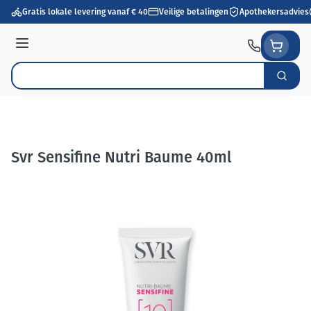
Ga naar de inhoud
Gratis lokale levering vanaf € 40
Veilige betalingen
Apothekersadvies
Menu
Zoek
Product, merk, categorie...
Svr Sensifine Nutri Baume 40ml