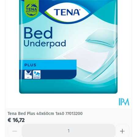
Diepte
80 mm
Hoeveelheid
Stuk
Verpakking
Behoud
Kamertemperatuur (15°C - 25°C)
Tena Bed Plus 40x60cm 1x40 77013200
€ 16,72
Aantal