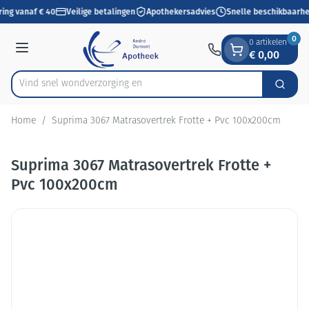
Dia 1 van 1
Ga naar de inhoud
ring vanaf € 40
Veilige betalingen
Apothekersadvies
Snelle beschikbaarhe
0
0 artikelen
€ 0,00
Menu
Vind snel wondverzor
Zoek
Product, merk, categorie...
Home
/
Suprima 3067 Matrasovertrek Frotte + Pvc 100x200cm
Suprima 3067 Matrasovertrek Frotte +
Pvc 100x200cm