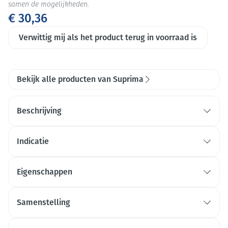
samen de mogelijkheden.
€ 30,36
Verwittig mij als het product terug in voorraad is
Bekijk alle producten van Suprima
Beschrijving
Indicatie
Eigenschappen
Zachte brede been- en tailleband
Ideaal als bescherming boven
Samenstelling
incontinentieverbanden