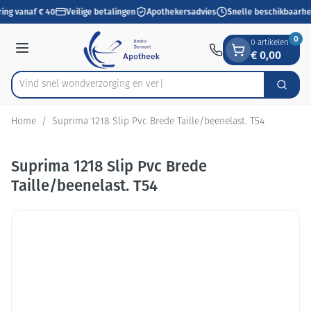
Dia 1 van 1
Ga naar de inhoud
ring vanaf € 40
Veilige betalingen
Apothekersadvies
Snelle beschikbaarhe
0
0 artikelen
€ 0,00
Menu
Vind snel wondverzorgin
Zoek
Product, merk, categorie...
Home
/
Suprima 1218 Slip Pvc Brede Taille/beenelast. T54
Suprima 1218 Slip Pvc Brede
Taille/beenelast. T54