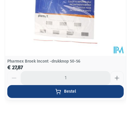
Behoud
Kamertemperatuur (15°C - 25°C)
Pharmex Broek Incont -drukknop 50-56
€ 27,87
Aantal
Bestel