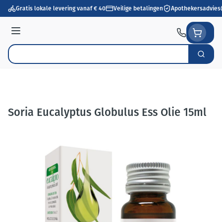
Ga naar de inhoud
Gratis lokale levering vanaf € 40
Veilige betalingen
Apothekersadvies
Menu
Zoek
Product, merk, categorie...
Soria Eucalyptus Globulus Ess Olie 15ml