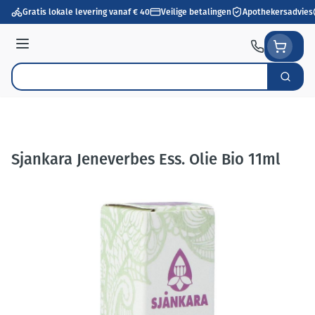
Ga naar de inhoud
Gratis lokale levering vanaf € 40
Veilige betalingen
Apothekersadvies
Menu
Zoek
Product, merk, categorie...
Sjankara Jeneverbes Ess. Olie Bio 11ml