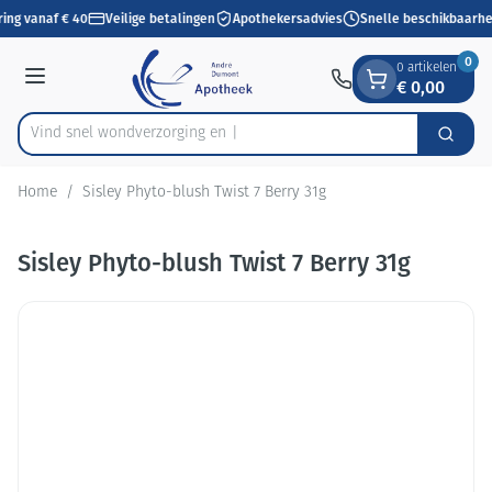
Dia 1 van 1
Ga naar de inhoud
ring vanaf € 40
Veilige betalingen
Apothekersadvies
Snelle beschikbaarhe
0
0 artikelen
€ 0,00
Menu
Vind snel wondverzorg
Zoek
Product, merk, categorie...
Home
/
Sisley Phyto-blush Twist 7 Berry 31g
Sisley Phyto-blush Twist 7 Berry 31g