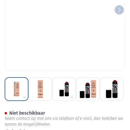
View larger image
View larger image
View larger image
View larger image
View lar
Sisley Phyto-blush Twist 7 Ber
Niet beschikbaar
Neem contact op met ons via telefoon of e-mail, dan bekijken we
samen de mogelijkheden.