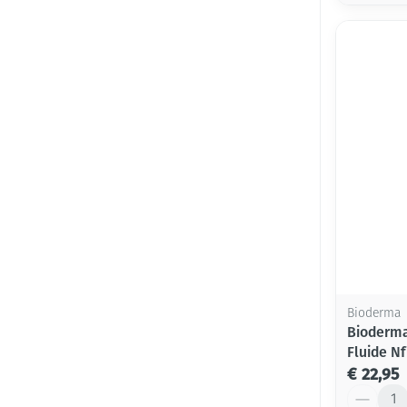
Bioderma
Bioderma
Fluide N
€ 22,95
Aantal