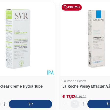
PROMO
La Roche Posay
aclear Creme Hydra Tube
La Roche Posay Effaclar A.i
€ 17,32
€ 19,24
Aantal