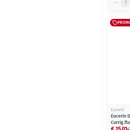
Aantal
PROM
Eucerin
Eucerin D
Corrig.fl
€ 25,01
€