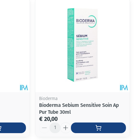
rende
Parfums en
geurproducten
Bioderma
Bioderma Sebium Sensitive Soin Ap
Pur Tube 30ml
CBD
€ 20,00
Aantal