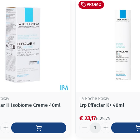
PROMO
Mondmaskers
ging
Supplementen
Insectenwe
middelen
ssen
-
id
Posay
La Roche Posay
clar H Isobiome Creme 40ml
Lrp Effaclar K+ 40ml
Zelfbruiner
Scheren
€ 23,17
€ 25,74
Aantal