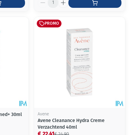
Aantal
PROMO
med+ 30ml
Avene
Avene Cleanance Hydra Creme
Verzachtend 40ml
€ 22,41
€ 24,90