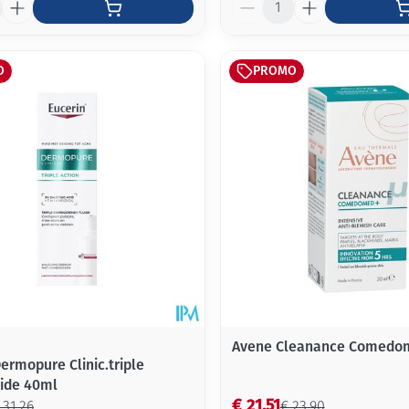
Aantal
O
PROMO
Avene Cleanance Comedo
ermopure Clinic.triple
uide 40ml
€ 21,51
 31,26
€ 23,90