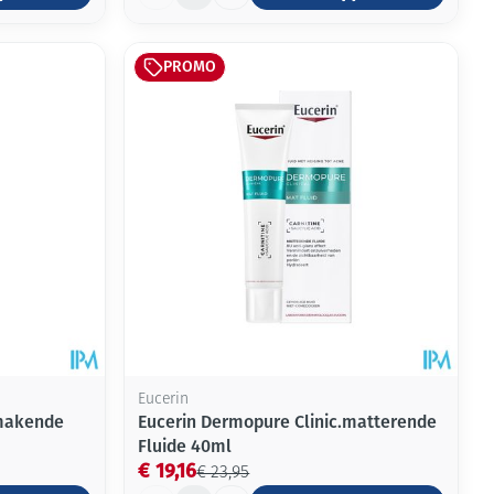
PROMO
Eucerin
makende
Eucerin Dermopure Clinic.matterende
Fluide 40ml
€ 19,16
€ 23,95