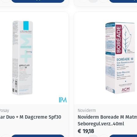
Posay
Noviderm
clar Duo + M Dagcreme Spf30
Noviderm Boreade M Mat
Seboregul.verz..40ml
€ 19,18