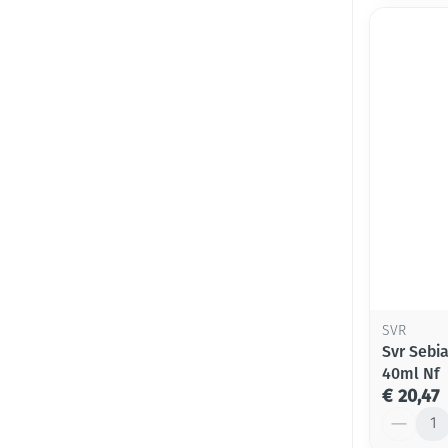
SVR
Svr Sebi
40ml Nf
€ 20,47
Aantal