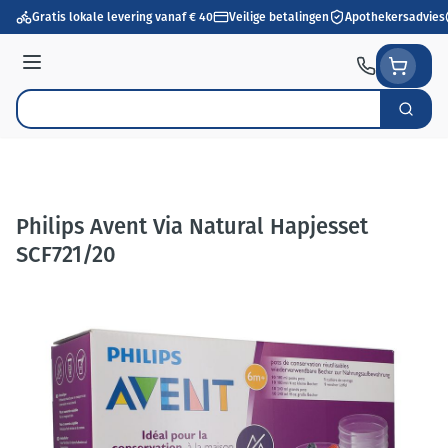
Ga naar de inhoud
Gratis lokale levering vanaf € 40
Veilige betalingen
Apothekersadvies
Menu
Zoek
Product, merk, categorie...
Philips Avent Via Natural Hapjesset
SCF721/20