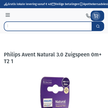
Ga naar de inhoud
Gratis lokale levering vanaf € 40
Veilige betalingen
Apothekersadvies
Menu
Zoek
Product, merk, categorie...
Philips Avent Natural 3.0 Zuigspeen 0m+
T2 1