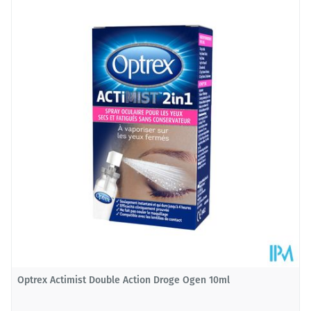
Lengte
91 mm
Diepte
30 mm
Hoeveelheid
15
Verpakking
Behoud
Kamertemperatuur (15°C - 25°C)
Optrex Actimist Double Action Droge Ogen 10ml