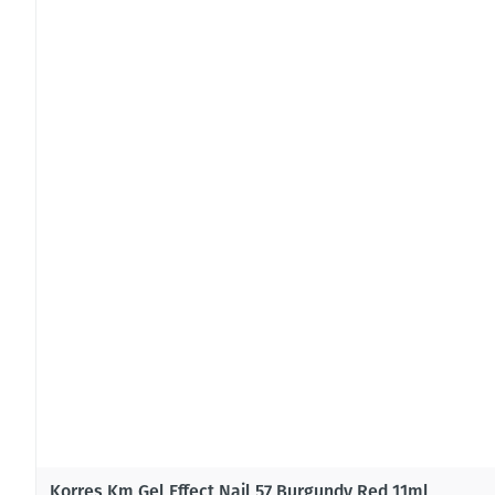
Korres Km Gel Effect Nail 57 Burgundy Red 11ml