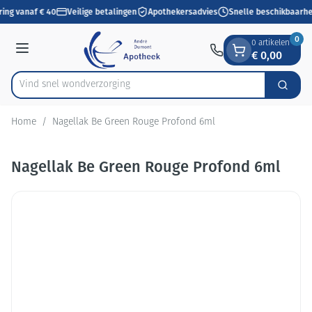
Dia 1 van 1
Ga naar de inhoud
ring vanaf € 40
Veilige betalingen
Apothekersadvies
Snelle beschikbaarhe
0
0 artikelen
€ 0,00
Menu
Vind snel wondverz
Zoek
Product, merk, categorie...
Home
/
Nagellak Be Green Rouge Profond 6ml
Nagellak Be Green Rouge Profond 6ml