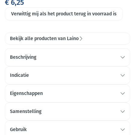
€ 6,25
Verwittig mij als het product terug in voorraad is
Bekijk alle producten van Laino
Beschrijving
Hydraterende
Indicatie
douchegel
BIOLOGISCHE citroen-
sinaasappelextracten
Eigenschappen
siliconenvrije
Samenstelling
Gebruik