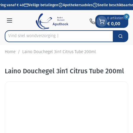
Dia 1 van 1
Ga naar de inhoud
ring vanaf € 40
Veilige betalingen
Apothekersadvies
Snelle beschikbaarhe
0
0 artikelen
€ 0,00
Menu
Vind snel wondverz
Zoek
Product, merk, categorie...
Home
/
Laino Douchegel 3in1 Citrus Tube 200ml
Laino Douchegel 3in1 Citrus Tube 200ml