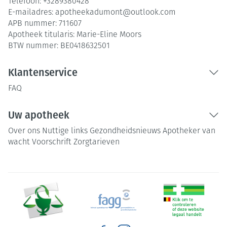
Telefoon:
+3289380428
E-mailadres:
apotheekadumont@
outlook.com
APB nummer:
711607
Apotheek titularis:
Marie-Eline Moors
BTW nummer:
BE0418632501
Klantenservice
FAQ
Uw apotheek
Over ons
Nuttige links
Gezondheidsnieuws
Apotheker van
wacht
Voorschrift
Zorgtarieven