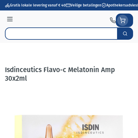
Ga naar de inhoud
Gratis lokale levering vanaf € 40
Veilige betalingen
Apothekersadvies
Menu
Zoek
Product, merk, categorie...
Isdinceutics Flavo-c Melatonin Amp
30x2ml