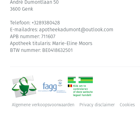
André Dumontlaan 50
3600
Genk
Telefoon:
+3289380428
E-mailadres:
apotheekadumont@
outlook.com
APB nummer:
711607
Apotheek titularis:
Marie-Eline Moors
BTW nummer:
BE0418632501
Algemene verkoopsvoorwaarden
Privacy disclaimer
Cookies