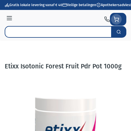
Ga naar de inhoud
Gratis lokale levering vanaf € 40
Veilige betalingen
Apothekersadvies
Menu
Zoek
Product, merk, categorie...
Etixx Isotonic Forest Fruit Pdr Pot 1000g