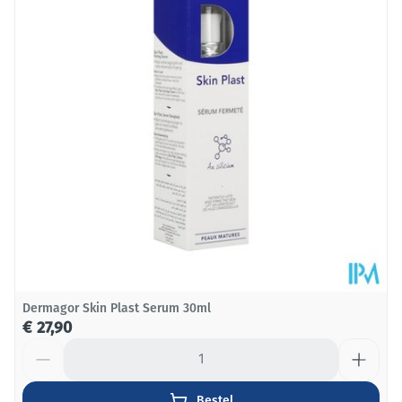
Diepte
39 mm
Hoeveelheid
30
Verpakking
Behoud
Kamertemperatuur (15°C - 25°C)
Dermagor Skin Plast Serum 30ml
€ 27,90
Aantal
Bestel