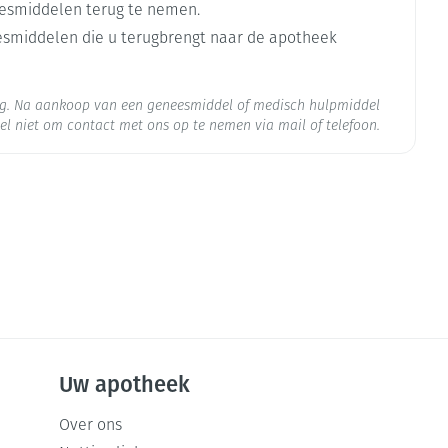
esmiddelen terug te nemen.
cia)
eesmiddelen die u terugbrengt naar de apotheek
ste 7 dagen van de inname van de tabletten.
.
org. Na aankoop van een geneesmiddel of medisch hulpmiddel
el niet om contact met ons op te nemen via mail of telefoon.
iol
kt door pijnlijke roodachtige huidknobbels) of
g met rode schietschijfvormige plekken of zweren)
 25°C)
oet worden.
 bijvoorbeeld:
TER
llen.
hode nodig.
STER
e-trimester abortus.
men, gelijktijdig een barièrremethode te gebruiken.
Uw apotheek
e starten,
Over ons