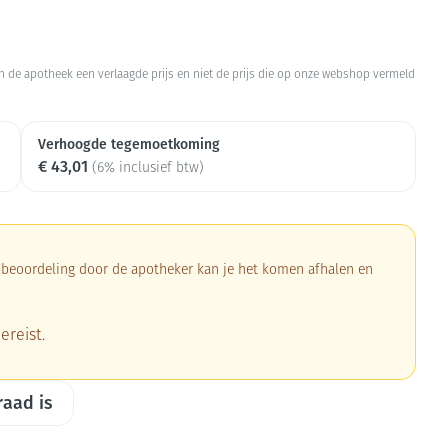
Botten, spieren en
Toon meer
gewrichten
armtetherapie
ogels
Fytotherapie
Wondzorg
Toon meer
 in de apotheek een verlaagde prijs en niet de prijs die op onze webshop vermeld
Diagnosetesten en
Mond en keel
stress
Vlooien en teken
meetapparatuur
Oren
Verhoogde tegemoetkoming
Zuigtabletten
€ 43,01
Alcoholtest
(6% inclusief btw)
Oordopjes
Mond, muil of snavel
herapie -
en -druppels
Spray - oplossing
Bloeddrukmeter
s
Oorreiniging
Cholesteroltest
en
Oordruppels
Hartslagmeter
a beoordeling door de apotheker kan je het komen afhalen en
ulpmiddelen
Toon meer
ereist.
ning en -
Zonnebescherming
Ergonomie
Aambeien
raad is
che
s
Aftersun
Ademhaling en zuurstof