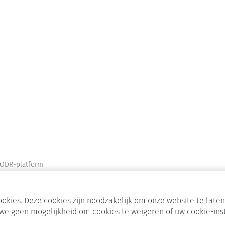
of wachten tot de eerste menstruatie.
BIJ EEN VERGETEN DOSIS
< 12 uur:
De gemiste tablet onmiddelijk innemen.
De overblijvende tabletten op het gebruikelijke ti
> 12 uur:
Week 1:
- De gemiste tablet onmiddelijk innemen, ook als 
worden ingenomen.
- Vervolgens tabletten verder innemen op het gebru
- Een barrièremethode gebruiken gedurende 7 da
- Wanneer gedurende de voorgaande 7 dagen ge
gehouden met een mogelijke zwangerschap.
Week 2:
ODR-platform
- De gemiste tablet onmiddelijk innemen ook als d
worden ingenomen.
- Vervolgens tabletten verder innemen op het gebru
okies. Deze cookies zijn noodzakelijk om onze website te lat
- Als de tabletten op correcte wijze gedurende de
we geen mogelijkheid om cookies te weigeren of uw cookie-ins
aanvullende anticonceptiemaatregelen te nemen