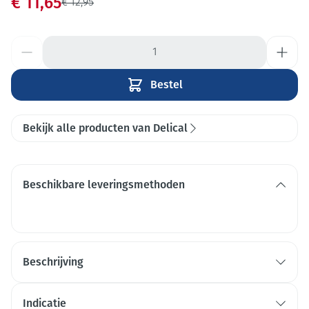
Promotie prijs
€ 11,65
Adviesprijs
€ 12,95
Aantal
Bestel
Bekijk alle producten van Delical
Beschikbare leveringsmethoden
Beschrijving
Gebruiksklaar , gesteriliseerde UHT
Indicatie