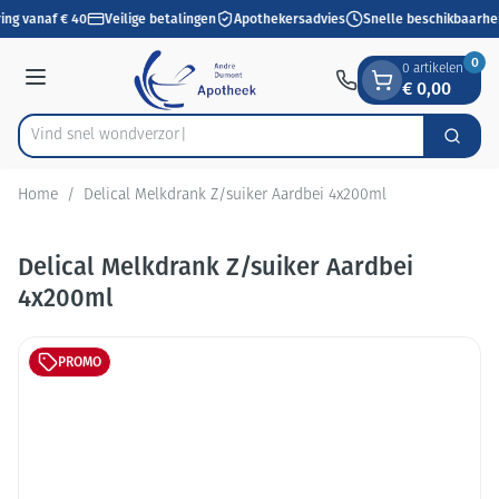
Dia 1 van 1
Ga naar de inhoud
ing vanaf € 40
Veilige betalingen
Apothekersadvies
Snelle beschikbaarhe
0
0 artikelen
€ 0,00
Menu
Vind snel wo
Zoek
Product, merk, categorie...
Home
/
Delical Melkdrank Z/suiker Aardbei 4x200ml
Delical Melkdrank Z/suiker Aardbei
4x200ml
PROMO