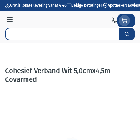
Ga naar de inhoud
Gratis lokale levering vanaf € 40
Veilige betalingen
Apothekersadvies
Menu
Zoek
Product, merk, categorie...
Cohesief Verband Wit 5,0cmx4,5m
Covarmed