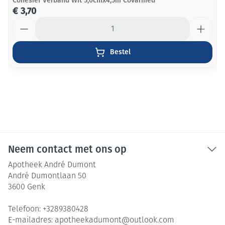
Cohesief Verband Wit 5,0cmx4,5m Covarmed
€ 3,70
Aantal
Bestel
Neem contact met ons op
Apotheek André Dumont
André Dumontlaan 50
3600
Genk
Telefoon:
+3289380428
E-mailadres:
apotheekadumont@
outlook.com