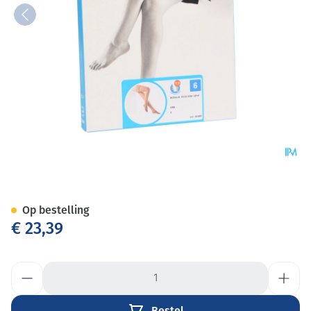
Botalux 70 Stay-up Grb N6
Op bestelling
€ 23,39
Aantal
Bestel