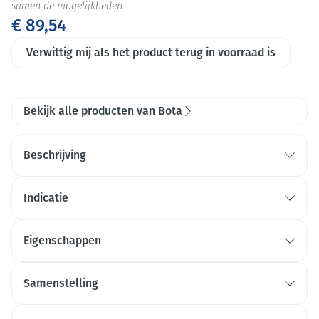
samen de mogelijkheden.
€ 89,54
Verwittig mij als het product terug in voorraad is
Bekijk alle producten van Bota
Beschrijving
Indicatie
Eigenschappen
Degressieve druk: Bota Tovarix is een aderspatkous,
vervaar- digd met een degressieve druk volgens de
Samenstelling
modernste produc- tietechnieken.