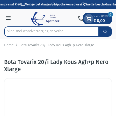
Dia 1 van 1
Ga naar de inhoud
ring vanaf € 40
Veilige betalingen
Apothekersadvies
Snelle beschikbaarhe
0
0 artikelen
€ 0,00
Menu
Vind snel wondverzorging
Zoek
Product, merk, categorie...
Home
/
Bota Tovarix 20/i Lady Kous Agh+p Nero Xlarge
Bota Tovarix 20/i Lady Kous Agh+p Nero
Xlarge