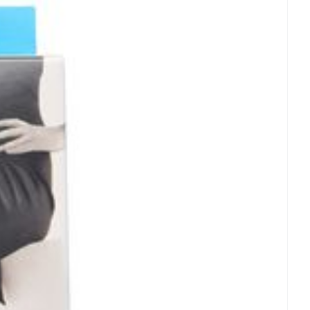
ig en grondig naspoelen.
n een warmtebron en niet in de zon.
rende
Parfums en
icht.
geurproducten
 25°C)
achte veranderingen vervalt elke aansprakelijkheid.
CBD