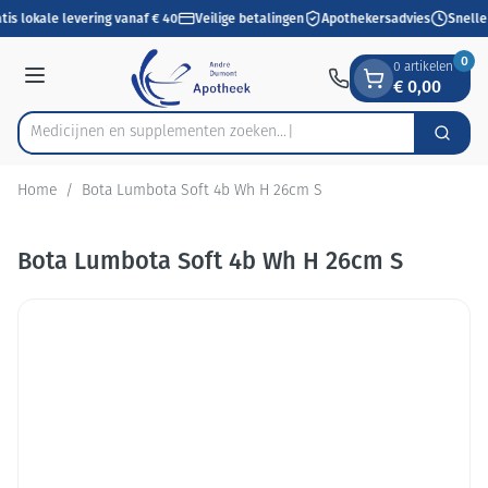
Dia 1 van 1
Ga naar de inhoud
tis lokale levering vanaf € 40
Veilige betalingen
Apothekersadvies
Snelle
0
0 artikelen
€ 0,00
Menu
Medicijnen en supplementen zoeken...
Zoek
Product, merk, categorie...
Home
/
Bota Lumbota Soft 4b Wh H 26cm S
Bota Lumbota Soft 4b Wh H 26cm S