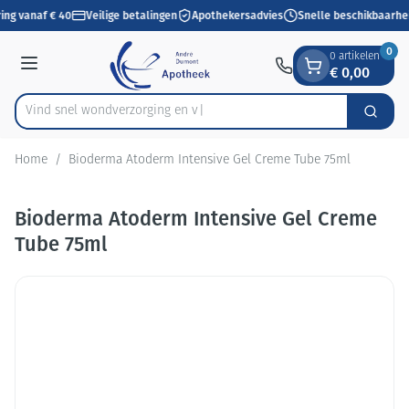
Dia 1 van 1
Ga naar de inhoud
ing vanaf € 40
Veilige betalingen
Apothekersadvies
Snelle beschikbaarhe
0
0 artikelen
€ 0,00
Menu
Vind snel wondverzorgi
Zoek
Product, merk, categorie...
Home
/
Bioderma Atoderm Intensive Gel Creme Tube 75ml
Bioderma Atoderm Intensive Gel Creme
Tube 75ml