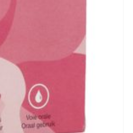
rende
Parfums en
geurproducten
CBD