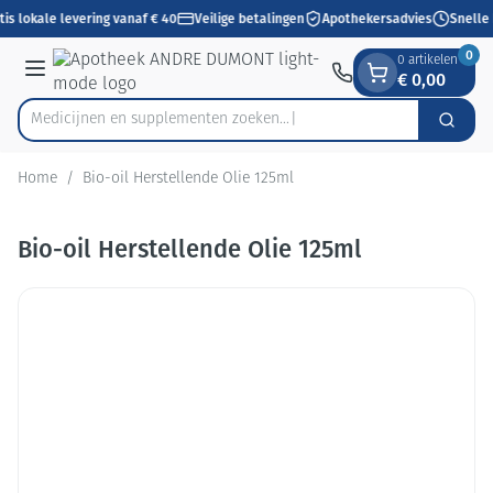
Dia 1 van 1
Ga naar de inhoud
is lokale levering vanaf € 40
Veilige betalingen
Apothekersadvies
Snelle 
0
0 artikelen
€ 0,00
Menu
Medicijnen en supplementen zoeken...
Zoek
Product, merk, categorie...
Home
/
Bio-oil Herstellende Olie 125ml
Bio-oil Herstellende Olie 125ml