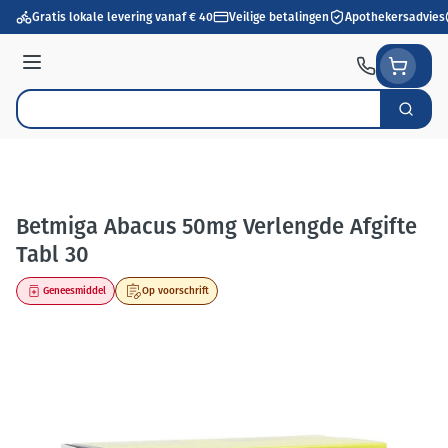
Ga naar de inhoud
Gratis lokale levering vanaf € 40
Veilige betalingen
Apothekersadvies
Menu
Zoek
Product, merk, categorie...
Betmiga Abacus 50mg Verlengde Afgifte
Tabl 30
Geneesmiddel
Op voorschrift