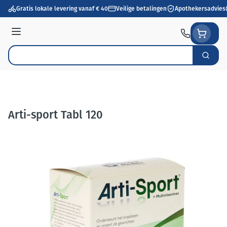
Ga naar de inhoud
Gratis lokale levering vanaf € 40
Veilige betalingen
Apothekersadvies
Menu
Zoek
Product, merk, categorie...
Arti-sport Tabl 120