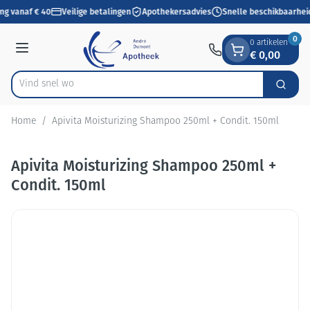
Dia 1 van 1
Ga naar de inhoud
ng vanaf € 40
Veilige betalingen
Apothekersadvies
Snelle beschikbaarhei
0
0 artikelen
€ 0,00
Menu
Vind
Zoek
Product, merk, categorie...
Home
/
Apivita Moisturizing Shampoo 250ml + Condit. 150ml
Apivita Moisturizing Shampoo 250ml +
Condit. 150ml